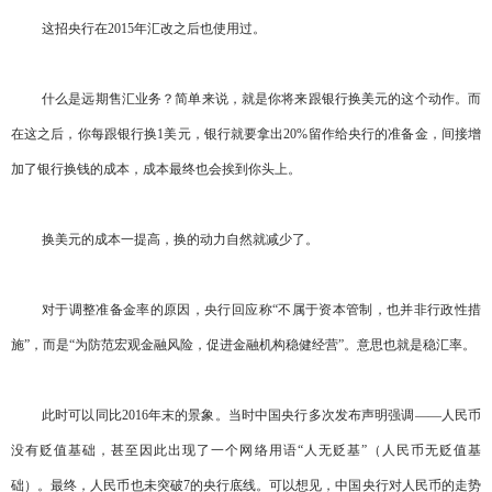
这招央行在2015年汇改之后也使用过。
什么是远期售汇业务？简单来说，就是你将来跟银行换美元的这个动作。而
在这之后，你每跟银行换1美元，银行就要拿出20%留作给央行的准备金，间接增
加了银行换钱的成本，成本最终也会挨到你头上。
换美元的成本一提高，换的动力自然就减少了。
对于调整准备金率的原因，央行回应称“不属于资本管制，也并非行政性措
施”，而是“为防范宏观金融风险，促进金融机构稳健经营”。意思也就是稳汇率。
此时可以同比2016年末的景象。当时中国央行多次发布声明强调——人民币
没有贬值基础，甚至因此出现了一个网络用语“人无贬基”（人民币无贬值基
础）。最终，人民币也未突破7的央行底线。可以想见，中国央行对人民币的走势