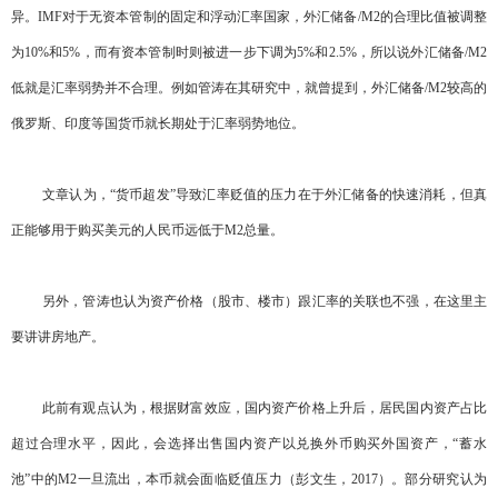
异。IMF对于无资本管制的固定和浮动汇率国家，外汇储备/M2的合理比值被调整
为10%和5%，而有资本管制时则被进一步下调为5%和2.5%，所以说外汇储备/M2
低就是汇率弱势并不合理。例如管涛在其研究中，就曾提到，外汇储备/M2较高的
俄罗斯、印度等国货币就长期处于汇率弱势地位。
文章认为，“货币超发”导致汇率贬值的压力在于外汇储备的快速消耗，但真
正能够用于购买美元的人民币远低于M2总量。
另外，管涛也认为资产价格（股市、楼市）跟汇率的关联也不强，在这里主
要讲讲房地产。
此前有观点认为，根据财富效应，国内资产价格上升后，居民国内资产占比
超过合理水平，因此，会选择出售国内资产以兑换外币购买外国资产，“蓄水
池”中的M2一旦流出，本币就会面临贬值压力（彭文生，2017）。部分研究认为