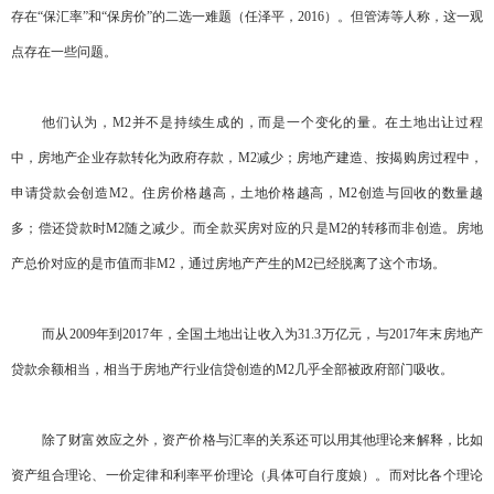
存在“保汇率”和“保房价”的二选一难题（任泽平，2016）。但管涛等人称，这一观
点存在一些问题。
他们认为，M2并不是持续生成的，而是一个变化的量。在土地出让过程
中，房地产企业存款转化为政府存款，M2减少；房地产建造、按揭购房过程中，
申请贷款会创造M2。住房价格越高，土地价格越高，M2创造与回收的数量越
多；偿还贷款时M2随之减少。而全款买房对应的只是M2的转移而非创造。房地
产总价对应的是市值而非M2，通过房地产产生的M2已经脱离了这个市场。
而从2009年到2017年，全国土地出让收入为31.3万亿元，与2017年末房地产
贷款余额相当，相当于房地产行业信贷创造的M2几乎全部被政府部门吸收。
除了财富效应之外，资产价格与汇率的关系还可以用其他理论来解释，比如
资产组合理论、一价定律和利率平价理论（具体可自行度娘）。而对比各个理论