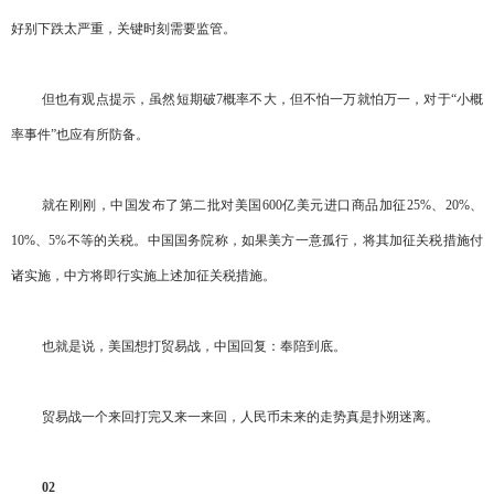
好别下跌太严重，关键时刻需要监管。
但也有观点提示，虽然短期破7概率不大，但不怕一万就怕万一，对于“小概
率事件”也应有所防备。
就在刚刚，中国发布了第二批对美国600亿美元进口商品加征25%、20%、
10%、5%不等的关税。中国国务院称，如果美方一意孤行，将其加征关税措施付
诸实施，中方将即行实施上述加征关税措施。
也就是说，美国想打贸易战，中国回复：奉陪到底。
贸易战一个来回打完又来一来回，人民币未来的走势真是扑朔迷离。
02